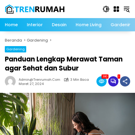
Langsung
ke
konten
Home
Interior
Desain
Home Living
Gardening
Beranda
Gardening
Gardening
Panduan Lengkap Merawat Taman
agar Sehat dan Subur
380
1
Admin@trenrumah.com
3 Min Baca
Maret 27, 2024