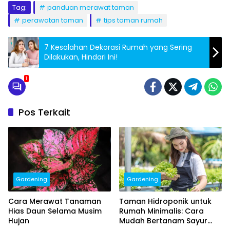
Tag:
panduan merawat taman
perawatan taman
tips taman rumah
7 Kesalahan Dekorasi Rumah yang Sering
Dilakukan, Hindari Ini!
1
Pos Terkait
Gardening
Gardening
Cara Merawat Tanaman
Taman Hidroponik untuk
Hias Daun Selama Musim
Rumah Minimalis: Cara
Hujan
Mudah Bertanam Sayur