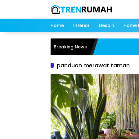
Langsung
ke
konten
Home
Interior
Desain
Home L
Breaking News
panduan merawat taman