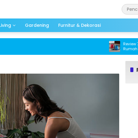
iving
Gardening
Furnitur & Dekorasi
Review 7 Va
Rumah Beb