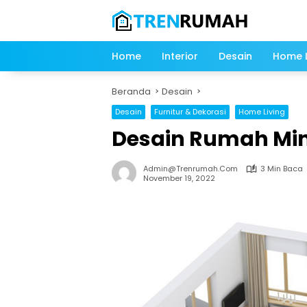
Langsung
ke
konten
Home
Interior
Desain
Home L
Beranda
Desain
Desain
Furnitur & Dekorasi
Home Living
Desain Rumah Min
Admin@trenrumah.com
3 Min Baca
November 19, 2022