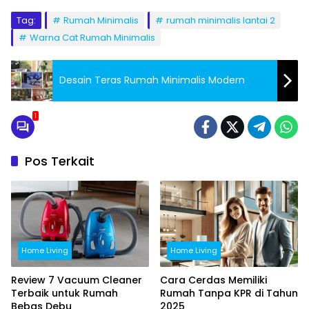
Tag:
Rumah Minimalis
rumah minimalis lantai 2
Warna Cat Rumah Minimalis
Desain Teras Rumah Minimalis Modern
1
Pos Terkait
Home Living
Home Living
Review 7 Vacuum Cleaner
Cara Cerdas Memiliki
Terbaik untuk Rumah
Rumah Tanpa KPR di Tahun
Bebas Debu
2025