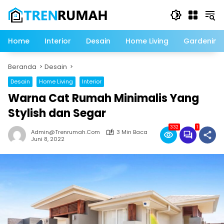
Langsung
ke
konten
Home
Interior
Desain
Home Living
Gardening
Beranda
Desain
Desain
Home Living
Interior
Warna Cat Rumah Minimalis Yang
Stylish dan Segar
332
1
Admin@trenrumah.com
3 Min Baca
Juni 8, 2022