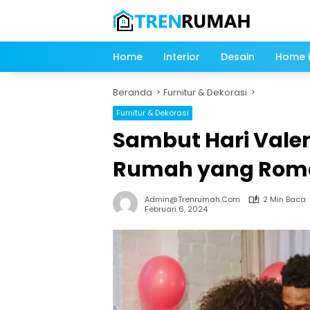
Langsung
ke
konten
Home
Interior
Desain
Home L
Beranda
Furnitur & Dekorasi
Furnitur & Dekorasi
Sambut Hari Vale
Rumah yang Rom
Admin@trenrumah.com
2 Min Baca
Februari 6, 2024