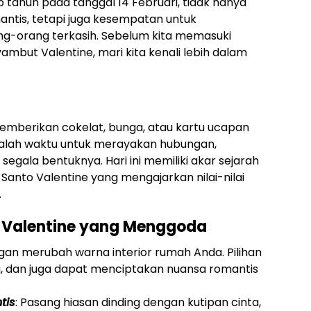
p tahun pada tanggal 14 Februari, tidak hanya
tis, tetapi juga kesempatan untuk
g-orang terkasih. Sebelum kita memasuki
ambut Valentine, mari kita kenali lebih dalam
emberikan cokelat, bunga, atau kartu ucapan
 adalah waktu untuk merayakan hubungan,
segala bentuknya. Hari ini memiliki akar sejarah
h Santo Valentine yang mengajarkan nilai-nilai
.
h Valentine yang Menggoda
gan merubah warna interior rumah Anda. Pilihan
 dan juga dapat menciptakan nuansa romantis
tis
: Pasang hiasan dinding dengan kutipan cinta,