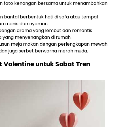
an foto kenangan bersama untuk menambahkan
n bantal berbentuk hati di sofa atau tempat
an manis dan nyaman.
lin dengan aroma yang lembut dan romantis
a yang menyenangkan di rumah.
usun meja makan dengan perlengkapan mewah
, dan juga serbet berwarna merah muda.
t Valentine untuk Sobat Tren