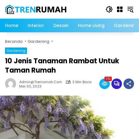
Langsung
ke
konten
Home
Interior
Desain
Home Living
Gardening
Beranda
Gardening
Gardening
10 Jenis Tanaman Rambat Untuk
Taman Rumah
352
Admin@trenrumah.com
3 Min Baca
Mei 30, 2023