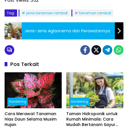
Post Views:
352
Tag:
jenis tanaman rambat
tanaman rambat
Jenis-Jenis Aglaonema dan Perawatannya
Pos Terkait
Gardening
Gardening
Cara Merawat Tanaman
Taman Hidroponik untuk
Hias Daun Selama Musim
Rumah Minimalis: Cara
Hujan
Mudah Bertanam Sayur