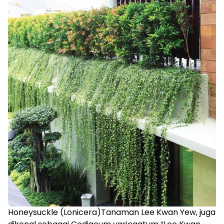
Honeysuckle (Lonicera)Tanaman Lee Kwan Yew, juga