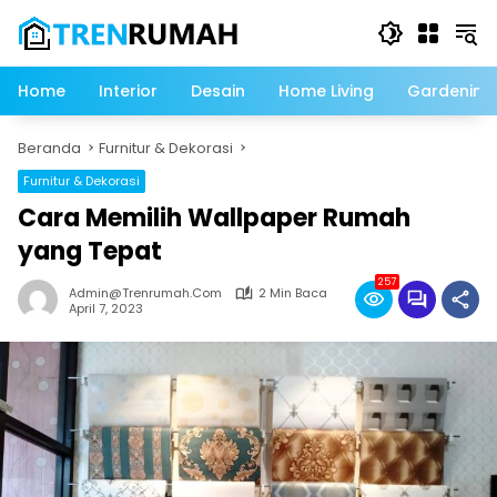
Langsung
ke
konten
Home
Interior
Desain
Home Living
Gardening
Beranda
Furnitur & Dekorasi
Furnitur & Dekorasi
Cara Memilih Wallpaper Rumah
yang Tepat
257
Admin@trenrumah.com
2 Min Baca
April 7, 2023