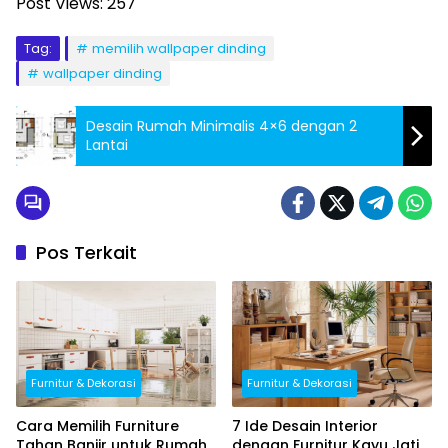
Post Views:
257
Tag:
memilih wallpaper dinding
wallpaper dinding
Desain Rumah Minimalis 4×6 dengan 2
Lantai
Pos Terkait
Furnitur & Dekorasi
Furnitur & Dekorasi
Cara Memilih Furniture
7 Ide Desain Interior
Tahan Banjir untuk Rumah
dengan Furnitur Kayu Jati