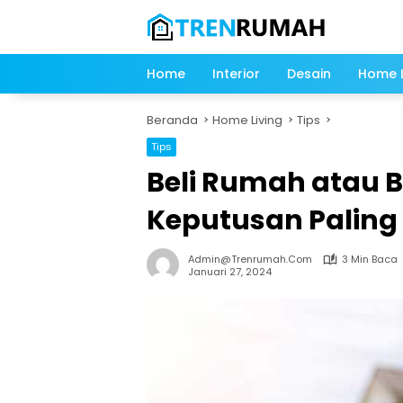
Langsung
ke
konten
Home
Interior
Desain
Home L
Beranda
Home Living
Tips
Tips
Beli Rumah atau
Keputusan Paling 
Admin@trenrumah.com
3 Min Baca
Januari 27, 2024