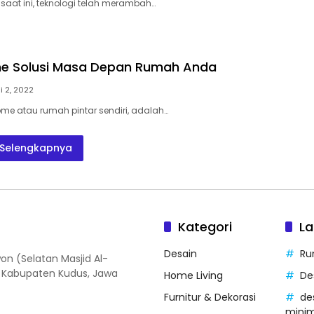
 saat ini, teknologi telah merambah…
e Solusi Masa Depan Rumah Anda
li 2, 2022
home atau rumah pintar sendiri, adalah…
Selengkapnya
Kategori
La
Desain
Ru
on (Selatan Masjid Al-
, Kabupaten Kudus, Jawa
Home Living
De
Furnitur & Dekorasi
de
minim