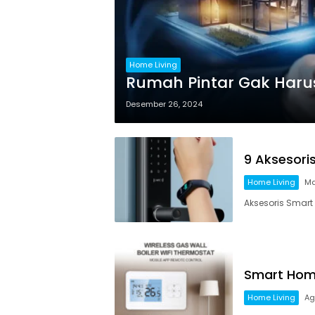
Home Living
Rumah Pintar Gak Harus
Desember 26, 2024
9 Aksesori
Home Living
Ma
Aksesoris Smart 
Smart Hom
Home Living
Ag