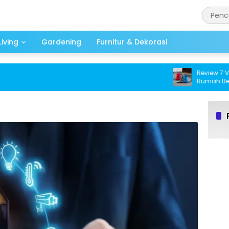
iving
Gardening
Furnitur & Dekorasi
Review 7 Vacuum
Rumah Bebas 