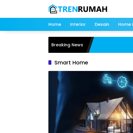
Langsung
ke
konten
Home
Interior
Desain
Home L
Breaking News
Smart Home