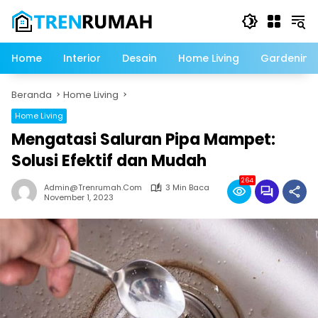
Langsung
ke
konten
Home
Interior
Desain
Home Living
Gardening
Beranda
Home Living
Home Living
Mengatasi Saluran Pipa Mampet:
Solusi Efektif dan Mudah
264
Admin@trenrumah.com
3 Min Baca
November 1, 2023