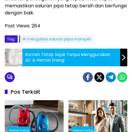
memastikan saluran pipa tetap bersih dan berfungsi
dengan baik.
Post Views:
264
Tag:
mengatasi saluran pipa mampet
Rumah Tetap Sejuk Tanpa Menggunakan
AC & Hemat Energi
Pos Terkait
Home Living
Home Living