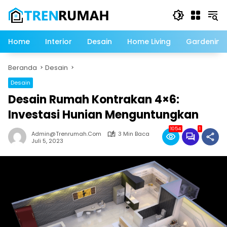
Langsung
ke
konten
Home
Interior
Desain
Home Living
Gardening
Beranda
Desain
Desain
Desain Rumah Kontrakan 4×6:
Investasi Hunian Menguntungkan
1054
1
Admin@trenrumah.com
3 Min Baca
Juli 5, 2023