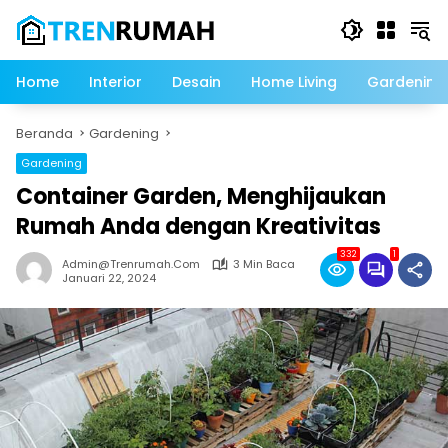
Langsung
ke
konten
Home
Interior
Desain
Home Living
Gardening
Beranda
Gardening
Gardening
Container Garden, Menghijaukan
Rumah Anda dengan Kreativitas
332
1
Admin@trenrumah.com
3 Min Baca
Januari 22, 2024