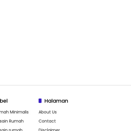
bel
Halaman
mah Minimalis
About Us
sain Rumah
Contact
sain rumah
Disclaimer