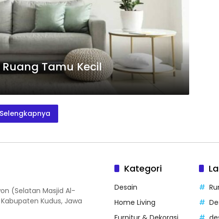
k Ruang Tamu Kecil
Selengkapnya
Kategori
La
Desain
Ru
on (Selatan Masjid Al-
, Kabupaten Kudus, Jawa
Home Living
De
Furnitur & Dekorasi
de