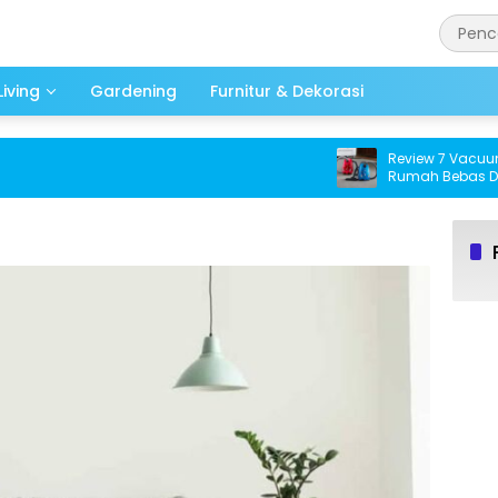
iving
Gardening
Furnitur & Dekorasi
Review 7 Vacuum Cl
Rumah Bebas Debu