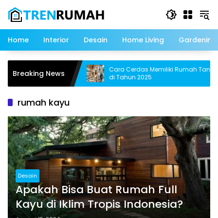
Langsung
ke
konten
Home
Interior
Desain
Home Living
Gardening
eaner Terbaik untuk
Cara Cerdas Memiliki Rumah Tanpa KP
Breaking News
u
di Tahun 2025
rumah kayu
Desain
Apakah Bisa Buat Rumah Full
Kayu di Iklim Tropis Indonesia?