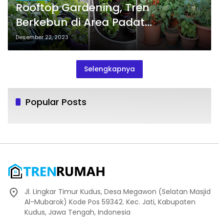
Rooftop Gardening, Tren
Berkebun di Area Padat
Perkotaan
Desember 22, 2023
Selengkapnya
Popular Posts
Jl. Lingkar Timur Kudus, Desa Megawon (Selatan Masjid
Al-Mubarok) Kode Pos 59342. Kec. Jati, Kabupaten
Kudus, Jawa Tengah, Indonesia