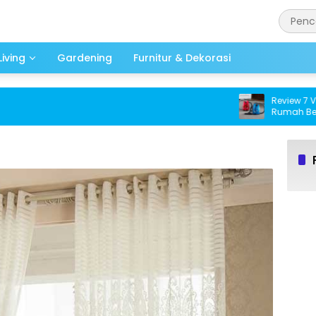
iving
Gardening
Furnitur & Dekorasi
Review 7 Vacuum
Rumah Bebas D