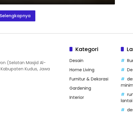
Selengkapnya
Kategori
La
Desain
Ru
on (Selatan Masjid Al-
, Kabupaten Kudus, Jawa
Home Living
De
Furnitur & Dekorasi
de
minim
Gardening
ru
Interior
lantai
des