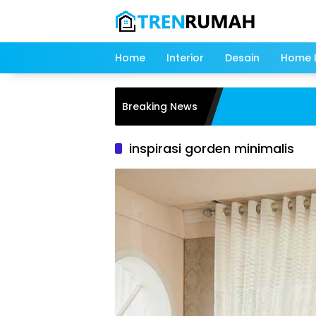
Langsung
ke
konten
Home
Interior
Desain
Home L
Breaking News
inspirasi gorden minimalis