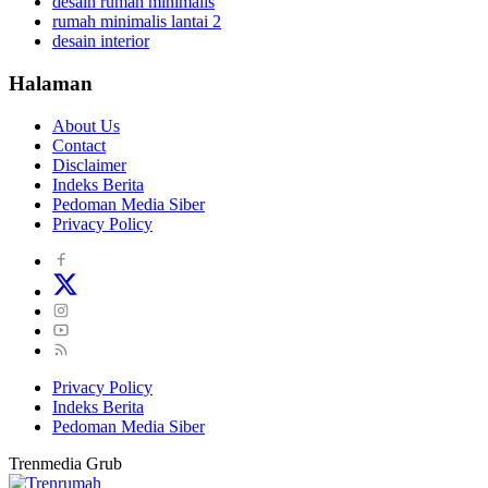
desain rumah minimalis
rumah minimalis lantai 2
desain interior
Halaman
About Us
Contact
Disclaimer
Indeks Berita
Pedoman Media Siber
Privacy Policy
Privacy Policy
Indeks Berita
Pedoman Media Siber
Trenmedia Grub