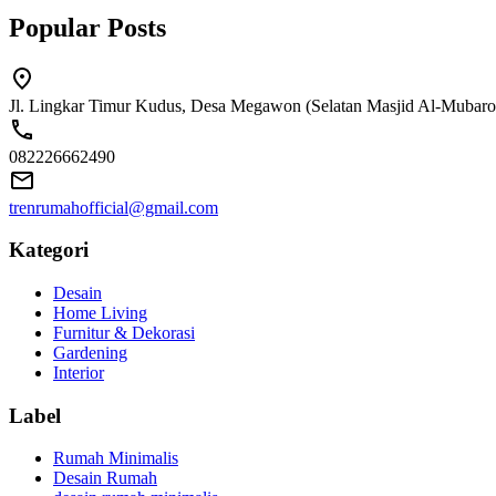
Popular Posts
Jl. Lingkar Timur Kudus, Desa Megawon (Selatan Masjid Al-Mubaro
082226662490
trenrumahofficial@gmail.com
Kategori
Desain
Home Living
Furnitur & Dekorasi
Gardening
Interior
Label
Rumah Minimalis
Desain Rumah