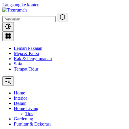
Langsung ke konten
Lemari Pakaian
Meja & Kursi
Rak & Penyimpanan
Sofa
Tempat Tidur
Home
Interior
Desain
Home Living
Tips
Gardening
Furnitur & Dekorasi