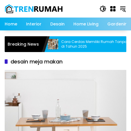
Langsung
ke
konten
Home
Interior
Desain
Home Living
Gardening
ner Terbaik untuk
Cara Cerdas Memiliki Rumah Tanpa KPR
Breaking News
di Tahun 2025
desain meja makan