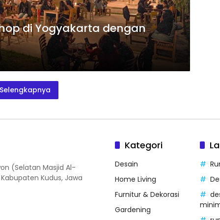
Shop di Yogyakarta dengan
Selengkapnya
Kategori
La
Desain
Ru
on (Selatan Masjid Al-
, Kabupaten Kudus, Jawa
Home Living
De
Furnitur & Dekorasi
de
minim
Gardening
ru