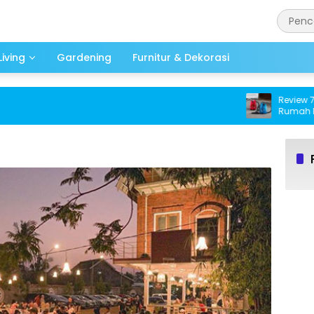
iving
Gardening
Furnitur & Dekorasi
Review 7 Va
Rumah Beba