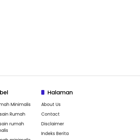
bel
Halaman
mah Minimalis
About Us
sain Rumah
Contact
sain rumah
Disclaimer
alis
Indeks Berita
mah minimalis