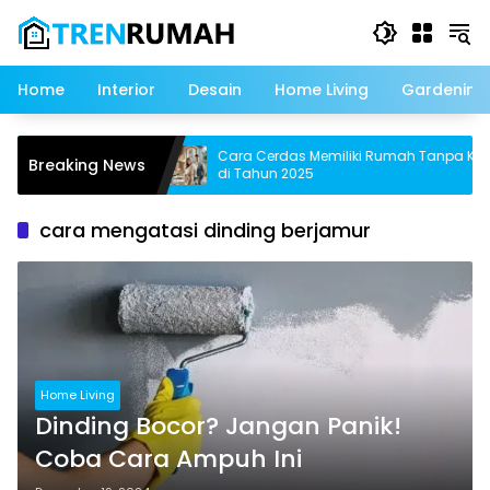
Langsung
ke
konten
Home
Interior
Desain
Home Living
Gardening
er Terbaik untuk
Cara Cerdas Memiliki Rumah Tanpa KPR
Breaking News
di Tahun 2025
cara mengatasi dinding berjamur
Home Living
Dinding Bocor? Jangan Panik!
Coba Cara Ampuh Ini